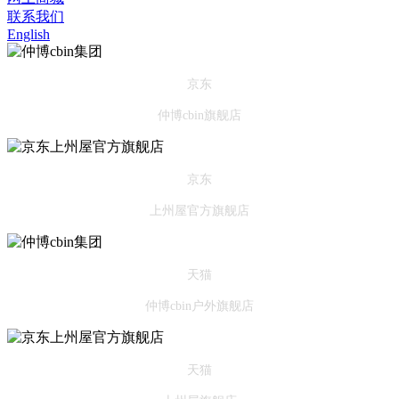
联系我们
English
京东
仲博cbin旗舰店
京东
上州屋官方旗舰店
天猫
仲博cbin户外旗舰店
天猫