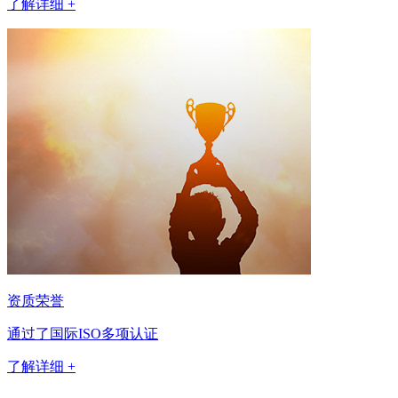
了解详细 +
资质荣誉
通过了国际ISO多项认证
了解详细 +