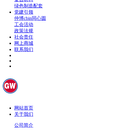
绿色制造配套
党建引领
仲博cbin同心圆
工会活动
政策法规
社会责任
网上商城
联系我们
网站首页
关于我们
公司简介