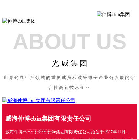
ABOUT US
光 威 集 团
世界钓具生产领域的重要成员和碳纤维全产业链发展的综
合性高新技术企业
威海仲博cbin集团有限责任公司
威海仲博cbin集团有限责任公司始创于1987年11月，