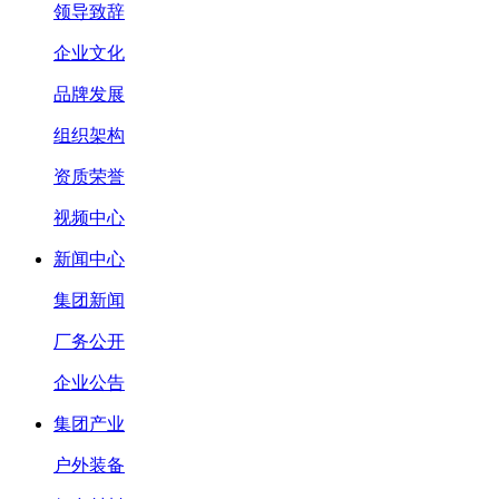
领导致辞
企业文化
品牌发展
组织架构
资质荣誉
视频中心
新闻中心
集团新闻
厂务公开
企业公告
集团产业
户外装备