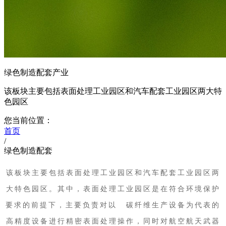
绿色制造配套产业
该板块主要包括表面处理工业园区和汽车配套工业园区两大特
色园区
您当前位置：
首页
/
绿色制造配套
该板块主要包括表面处理工业园区和汽车配套工业园区两
大特色园区。其中，表面处理工业园区是在符合环境保护
要求的前提下，主要负责对以碳纤维生产设备为代表的
高精度设备进行精密表面处理操作，同时对航空航天武器