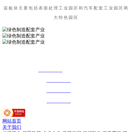
该板块主要包括表面处理工业园区和汽车配套工业园区两
大特色园区
地址：山东省- 威海市- 威海市文化西路307号
仲博cbin集团电话：
0631-5251625
仲博cbin户外售后电话：
0631-5628707
仲博cbin户外业务电话：
0631-5628707
仲博cbin复材业务电话：
0631-5298663
网站首页
关于我们