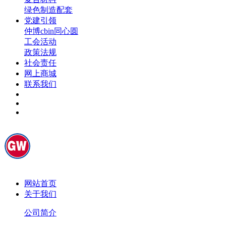
绿色制造配套
党建引领
仲博cbin同心圆
工会活动
政策法规
社会责任
网上商城
联系我们
网站首页
关于我们
公司简介