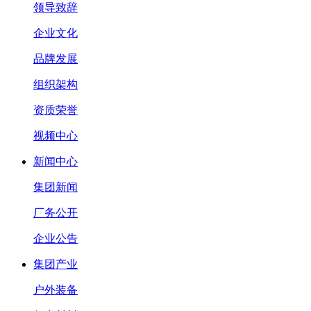
领导致辞
企业文化
品牌发展
组织架构
资质荣誉
视频中心
新闻中心
集团新闻
厂务公开
企业公告
集团产业
户外装备