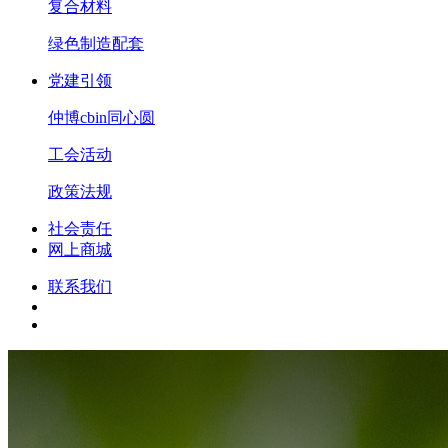
复合材料
绿色制造配套
党建引领
仲博cbin同心圆
工会活动
政策法规
社会责任
网上商城
联系我们