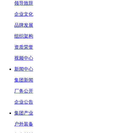
领导致辞
企业文化
品牌发展
组织架构
资质荣誉
视频中心
新闻中心
集团新闻
厂务公开
企业公告
集团产业
户外装备