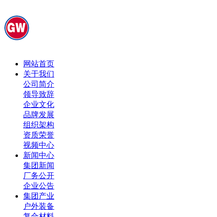
网站首页
关于我们
公司简介
领导致辞
企业文化
品牌发展
组织架构
资质荣誉
视频中心
新闻中心
集团新闻
厂务公开
企业公告
集团产业
户外装备
复合材料