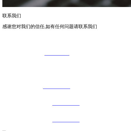
联系我们
感谢您对我们的信任,如有任何问题请联系我们
联系方式
全国统一客服电话：
400-0631698
联系地址：山东省- 威海市- 威海市文化西路307号
仲博cbin集团电话：
0631-5251625
仲博cbin户外业务电话：
0631-5628707
仲博cbin复材业务电话：
0631-5298663