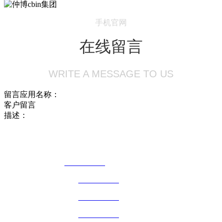
手机官网
在线留言
WRITE A MESSAGE TO US
留言应用名称：
客户留言
描述：
地址：山东省- 威海市- 威海市文化西路307号
仲博cbin集团电话：
0631-5251625
仲博cbin户外售后电话：
0631-5628707
仲博cbin户外业务电话：
0631-5628707
仲博cbin复材业务电话：
0631-5298663