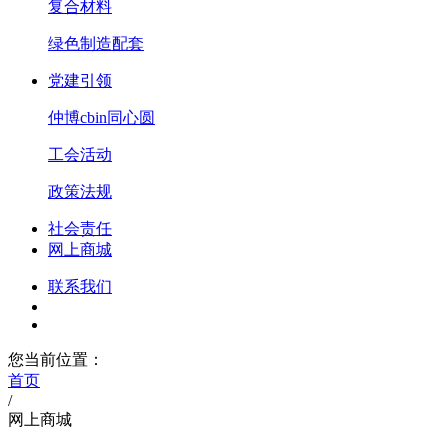
复合材料
绿色制造配套
党建引领
仲博cbin同心圆
工会活动
政策法规
社会责任
网上商城
联系我们
您当前位置：
首页
/
网上商城