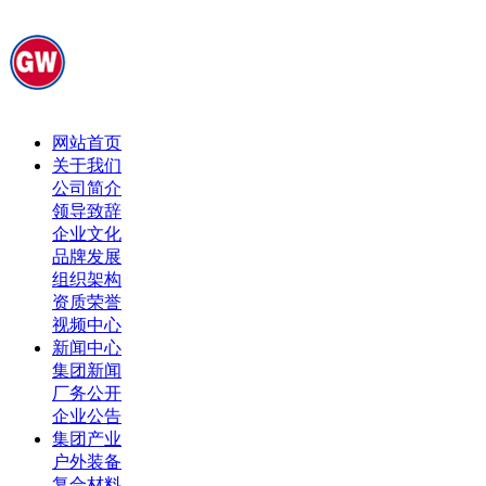
网站首页
关于我们
公司简介
领导致辞
企业文化
品牌发展
组织架构
资质荣誉
视频中心
新闻中心
集团新闻
厂务公开
企业公告
集团产业
户外装备
复合材料