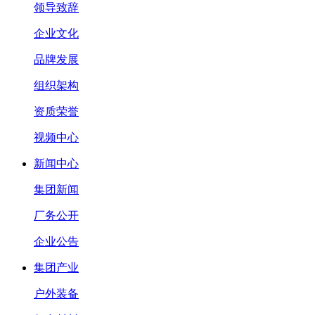
领导致辞
企业文化
品牌发展
组织架构
资质荣誉
视频中心
新闻中心
集团新闻
厂务公开
企业公告
集团产业
户外装备