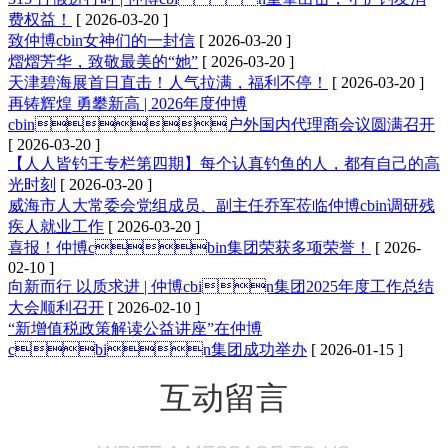
费权益！
[ 2026-03-20 ]
致仲博cbin女神们的一封信
[ 2026-03-20 ]
熠熠芳华，致敬最美的“她”
[ 2026-03-20 ]
天津碧海展首日直击！人气拉满，福利不停！
[ 2026-03-20 ]
再铸辉煌 勇攀新高 | 2026年度仲博
cbin户外国内代理商会议圆满召开
[ 2026-03-20 ]
【人人皆钓王专栏第四期】每个认真钓鱼的人，都有自己的高
光时刻
[ 2026-03-20 ]
威海市人大常委会党组成员、副主任乔军莅临仲博cbin调研残
疾人就业工作
[ 2026-03-20 ]
喜报！仲博cbin集团荣获多项荣誉！
[ 2026-
02-10 ]
向新而行 以质求进 | 仲博cbin集团2025年度工作总结
大会顺利召开
[ 2026-02-10 ]
“新增值税政策解读公益讲座”在仲博
cbin集团成功举办
[ 2026-01-15 ]
互动留言