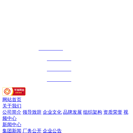
该板块主要包括表面处理工业园区和汽车配套工业园区两大特色园
区。其中，表面处理工业园区是在符合环境保护要求的前提下，主要
负责对以碳纤维生产设备为代表……
地址：山东省- 威海市- 威海市文化西路307号
仲博cbin集团电话：
0631-5251625
仲博cbin户外售后电话：
0631-5628707
仲博cbin户外业务电话：
0631-5628707
仲博cbin复材业务电话：
0631-5298663
网站首页
关于我们
公司简介
领导致辞
企业文化
品牌发展
组织架构
资质荣誉
视
频中心
新闻中心
集团新闻
厂务公开
企业公告