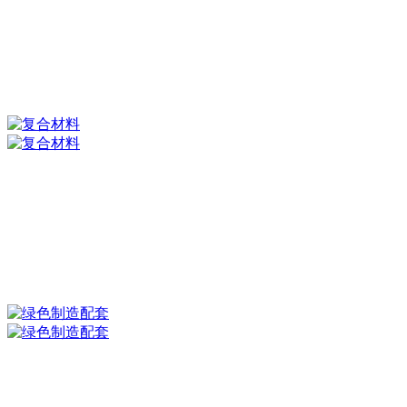
仲博cbin户外主要包括以钓鱼竿为主体的复合材料
户外休闲装备板块，以鱼线轮为主体的精密机械板块，以饵料、饲料
为主体的绿色环保动物食品板块等三大产业板块
复合材料
该板块拥有碳纤维相关的全产业链，主要产品包括各型碳纤维、碳纤
维机织物、碳纤维预浸料、玻璃纤维预浸料、碳纤维复合材料制品及
碳纤维核心生产设备等
绿色制造配套