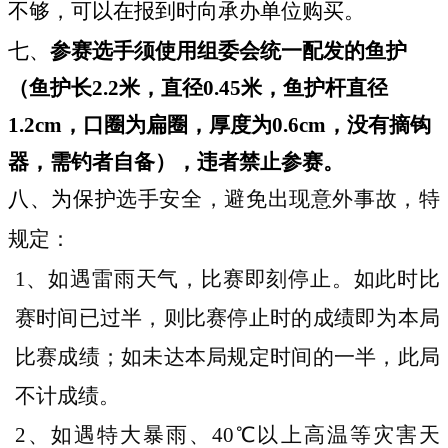
不够，可以在报到时向承办单位购买。
七、
参赛选手须使用组委会统一配发的鱼护
（鱼护长2.2米，直径
0.45
米，鱼护杆直径
1.2cm，口圈为扁圈，厚度为0.6cm，没
有摘钩
器，需钓者自备），违者禁止参赛。
八、为保护
选手安全，避免出现意外事故，特
规定：
1
、如遇雷雨天气，比赛即刻停止。如此时比
赛时间已过半，则
比赛停止时的成绩即为本局
比赛成绩；如未达本局规定时间的
一半，此局
不计成绩。
2
、如遇特大暴雨、40℃以上高温等灾害天