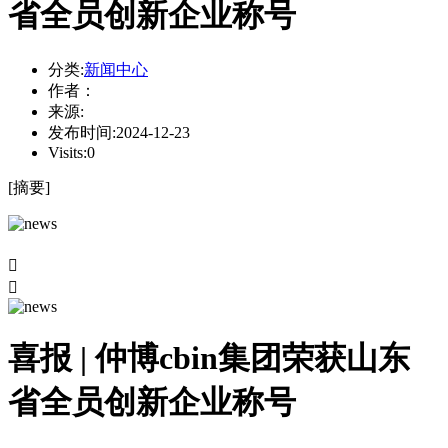
省全员创新企业称号
分类:
新闻中心
作者：
来源:
发布时间:
2024-12-23
Visits:
0
[摘要]


喜报 | 仲博cbin集团荣获山东
省全员创新企业称号