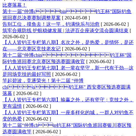
比赛落幕！
第十一届“仲博cbin钓王杯”国际钓鱼
巡回赛总决赛赛制调整草案
[ 2024-05-08 ]
告别工位，摸鱼去！这一竿，钓满快乐与治愈
[ 2026-06-02 ]
筑牢合规防线 护航稳健发展 | 法进百企座谈交流会圆满结束
[
2026-06-02 ]
【人人皆钓王专栏第八期】名次之外，是热爱，是情怀，是还
在——北京赛区竞技老友记
[ 2026-06-02 ]
第十二届“仲博cbin钓王杯”国
际钓鱼巡回赛北京赛区预选赛圆满收官
[ 2026-06-02 ]
【人人皆钓王专栏第七期】老一辈在坚守，新一代有干劲—这
是同场竞技的最好写照
[ 2026-06-02 ]
竿起碧波，竞逐荣光！第十二届 “仲博
cbin钓王杯” 西安赛区预选赛圆满
落幕
[ 2026-06-02 ]
【人人皆钓王专栏第六期】输赢之外，还有坚守；竞技之外，
更有温情
[ 2026-06-02 ]
【人人皆钓王专栏第五期】一座多样化的城，一群人对钓鱼不
变的热爱
[ 2026-06-02 ]
第十二届“仲博cbin钓王杯”国际钓鱼巡回赛银川赛区预
选赛圆满收竿
[ 2026-06-02 ]