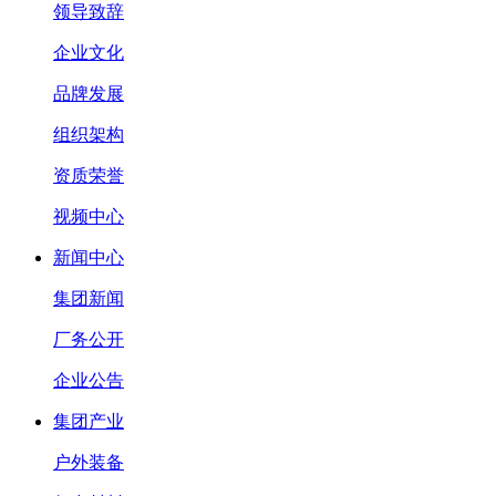
领导致辞
企业文化
品牌发展
组织架构
资质荣誉
视频中心
新闻中心
集团新闻
厂务公开
企业公告
集团产业
户外装备