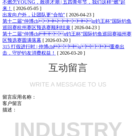
不燃怎YOUNG，敢拼才潮 | 五四青年节，我们这样“燃”起
来！
[ 2026-05-05 ]
出发向户外，让团队更“合拍”
[ 2026-04-23 ]
第十二届“仲博cbin钓王杯”国际钓鱼
巡回赛杭州赛区预选赛顺利结束
[ 2026-04-23 ]
第十二届“仲博cbin钓王杯”国际钓鱼巡回赛福州赛
区预选赛圆满落幕
[ 2026-03-20 ]
315 打假进行时 | 仲博cbin重拳出
击，守护钓友消费权益！
[ 2026-03-20 ]
互动留言
WRITE A MESSAGE TO US
留言应用名称：
客户留言
描述：
INDUSTRY