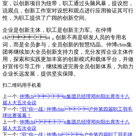
室，以创新项目为纽带，职工通过头脑风暴，提设想，
说观点，创新工作室对设想和观点进行应用验证其可行
性，为职工提供了广阔的创新空间。
企业是创新主体，职工是创新主力军。在仲博
cbin，创新不再是研发人员的专用名
词，而是全员参与，全员创新的智慧结晶。仲博cbin集
团将继续加大全员创新支持力度，充分发挥企业主体作
用，探索和实践更加丰富的创新模式和载体平台，并做
好宣传引导工作，继续推进完善全员创新体系，为助力
企业长远发展，提供坚实保障。
扫二维码用手机看
上一个
:
仲博cbin集团总经理邓向阳出席市十八
届人大五次会议
下一个
:
“羽”你一战 | 仲博cbin户外第四届职工羽毛
球比赛落幕！
上一个
:
仲博cbin集团总经理邓向阳出席市十八
届人大五次会议
下一个
:
“羽”你一战 | 仲博cbin户外第四届职工羽毛球