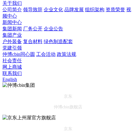
关于我们
公司简介
领导致辞
企业文化
品牌发展
组织架构
资质荣誉
视
频中心
新闻中心
集团新闻
厂务公开
企业公告
集团产业
户外装备
复合材料
绿色制造配套
党建引领
仲博cbin同心圆
工会活动
政策法规
社会责任
网上商城
联系我们
English
京东
仲博cbin旗舰店
京东