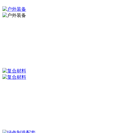
户外装备
仲博cbin户外主要包括以钓鱼竿为主体的复合材料户外休
闲装备板块，以鱼线轮为主体的精密机械板块，以饵料、饲料为主体
的绿色环保动物食品板块等三大产业板块
复合材料
该板块拥有碳纤维相关的全产业链，主要产品包括各型碳纤维、碳纤
维机织物、碳纤维预浸料、玻璃纤维预浸料、碳纤维复合材料制品及
碳纤维核心生产设备等