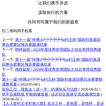
让我们携手并进
汲取前行的力量
共同书写属于我们的新篇章
扫二维码用手机看
上一个
:
第十一届“仲博cbin钓王杯”国际钓鱼巡回
赛合肥赛区预选赛圆满结束
下一个
:
榜样如炬 | 2024年度优秀管理团队之综合管理优秀团
队
上一个
:
第十一届“仲博cbin钓王杯”国际钓鱼巡
回赛合肥赛区预选赛圆满结束
下一个
:
榜样如炬 | 2024年度优秀管理团队之综合管理优秀团
队
第十一届“仲博cbin钓王杯”国际钓鱼巡回赛总决赛赛制
调整草案
[ 2024-05-08 ]
告别工位，摸鱼去！这一竿，钓满快乐与治愈
[ 2026-06-02 ]
筑牢合规防线 护航稳健发展 | 法进百企座谈交流会圆满结束
[
2026-06-02 ]
【人人皆钓王专栏第八期】名次之外，是热爱，是情怀，是还