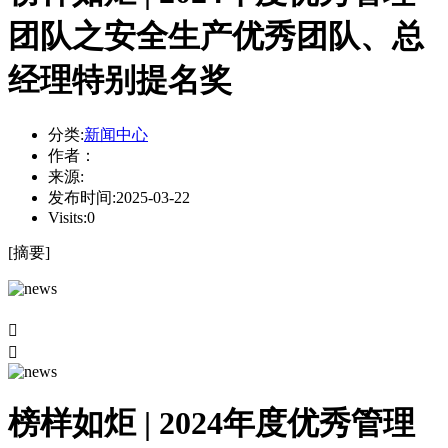
团队之安全生产优秀团队、总
经理特别提名奖
分类:
新闻中心
作者：
来源:
发布时间:
2025-03-22
Visits:
0
[摘要]


榜样如炬 | 2024年度优秀管理