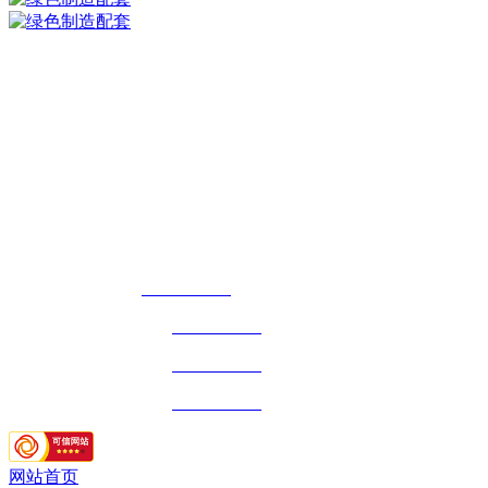
绿色制造配套
该板块主要包括表面处理工业园区和汽车配套工业园区两大特色园
区。其中，表面处理工业园区是在符合环境保护要求的前提下，主要
负责对以碳纤维生产设备为代表……
地址：山东省- 威海市- 威海市文化西路307号
仲博cbin集团电话：
0631-5251625
仲博cbin户外售后电话：
0631-5628707
仲博cbin户外业务电话：
0631-5628707
仲博cbin复材业务电话：
0631-5298663
网站首页