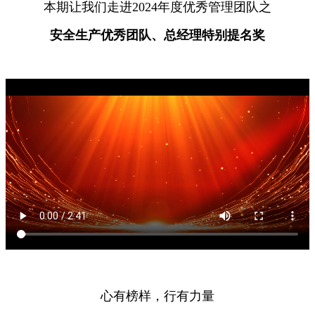
本期让我们走进2024年度优秀管理团队之
安全生产优秀团队、总经理特别提名奖
心有榜样，行有力量