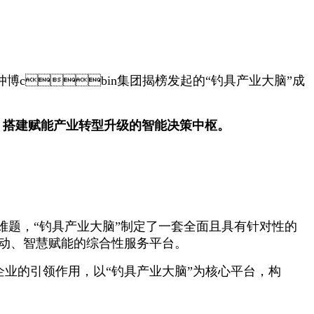
博cbin集团揭榜发起的“钓具产业大脑”成
，搭建赋能产业转型升级的智能决策中枢。
些难题，“钓具产业大脑”制定了一套全面且具有针对性的
驱动、智慧赋能的综合性服务平台。
企业的引领作用，以“钓具产业大脑”为核心平台，构