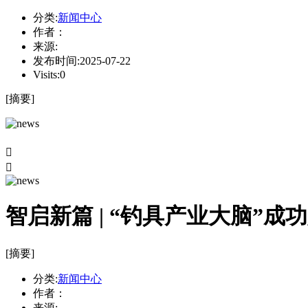
分类:
新闻中心
作者：
来源:
发布时间:
2025-07-22
Visits:
0
[摘要]


智启新篇 | “钓具产业大脑”
[摘要]
分类:
新闻中心
作者：
来源: