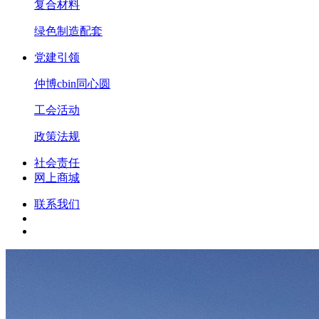
复合材料
绿色制造配套
党建引领
仲博cbin同心圆
工会活动
政策法规
社会责任
网上商城
联系我们