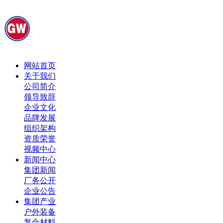
网站首页
关于我们
公司简介
领导致辞
企业文化
品牌发展
组织架构
资质荣誉
视频中心
新闻中心
集团新闻
厂务公开
企业公告
集团产业
户外装备
复合材料